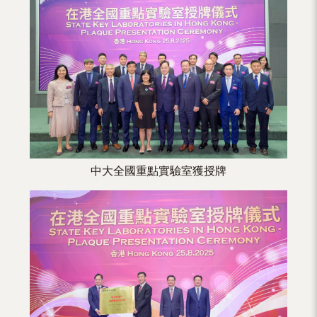
（內
地
及
地
區）
中大全國重點實驗室獲授牌