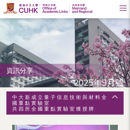
香
港
中
文
大
資訊分享
學
2025年9月號
學
術
中大新成立量子信息技術與材料全
交
國重點實驗室
共四所全國重點實驗室獲授牌
流
處