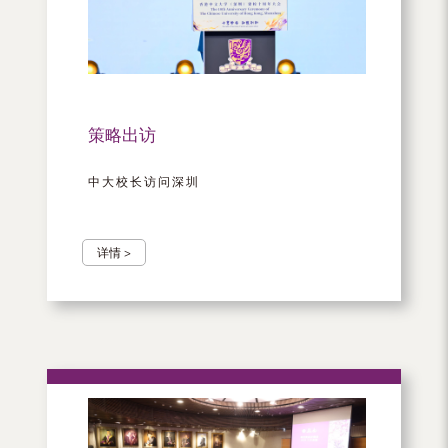
（内
地
及
地
策略出访
区）
中大校长访问深圳
详情 >