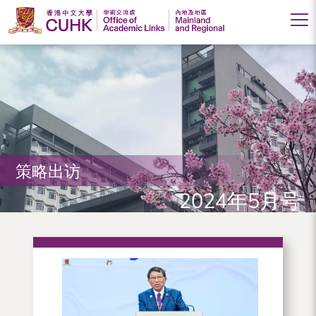
香
港
中
文
大
策略出访
学
2024年5月号
学
术
交
流
处