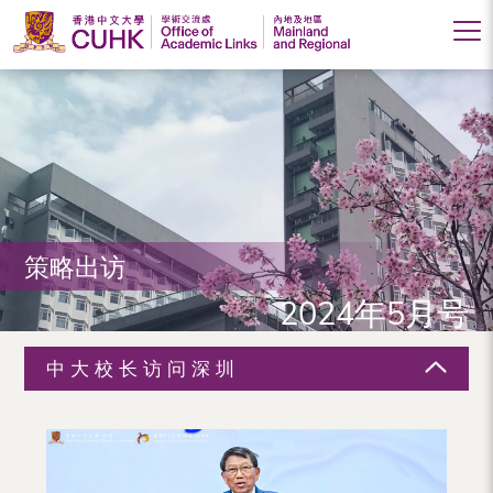
香
港
中
文
大
策略出访
学
2024年5月号
学
术
中大校长访问深圳
交
流
处