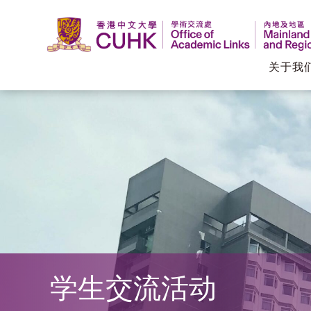
关于我
香
港
中
文
大
学
学生交流活动
学