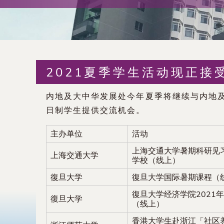
术
交
流
2021夏季学生活动现正接
处
内地及大中华发展处今年夏季将继续与内地
（内
日制学生提供交流机会。
地
主办单位
活动
上海交通大学暑期科研见
及
上海交通大学
学校（线上）
復旦大学
復旦大学国际暑期课程（
地
復旦大学经济学院2021
復旦大学
区）
（线上）
香港大学生赴浙江「社区