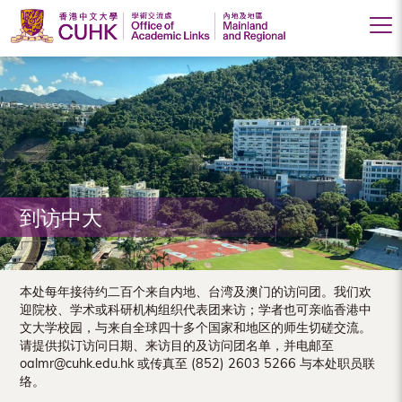
香
港
中
文
大
到访中大
学
学
术
本处每年接待约二百个来自内地、台湾及澳门的访问团。我们欢
迎院校、学术或科研机构组织代表团来访；学者也可亲临香港中
交
文大学校园，与来自全球四十多个国家和地区的师生切磋交流。
请提供拟订访问日期、来访目的及访问团名单，并电邮至
流
oalmr@cuhk.edu.hk 或传真至 (852) 2603 5266 与本处职员联
处
络。