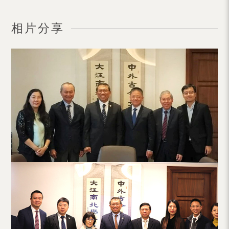
（内
地
相片分享
及
地
区）