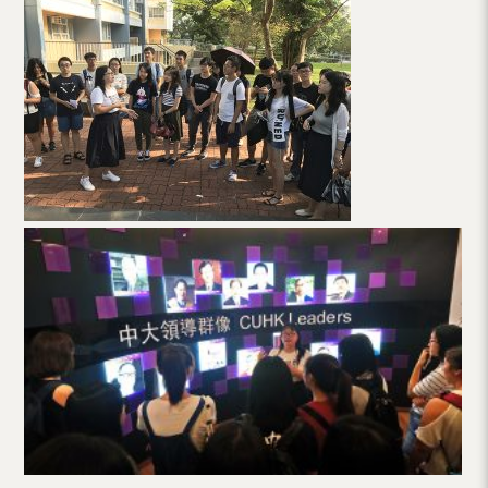
（内
地
及
地
区）