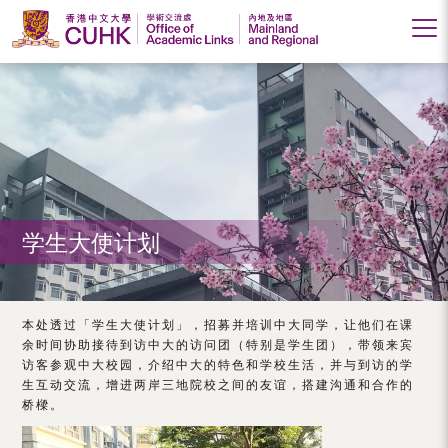
香
港
中
文
大
学生大使计划
学
学
术
本处透过「学生大使计划」，招募并培训中大同学，让他们在课
余时间协助接待到访中大的访问团（特别是学生团），带领来宾
交
访客参观中大校园，介绍中大的特色和学校生活，并与到访的学
生互动交流，增进两岸三地院校之间的友谊，搭建沟通和合作的
流
桥樑。
处