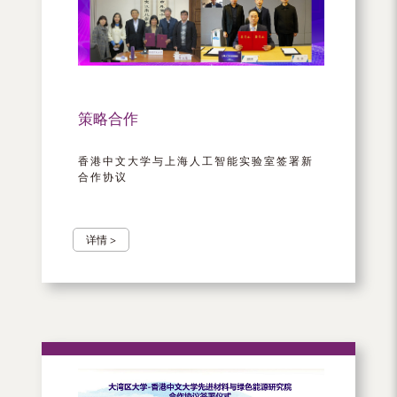
（内
地
及
地
策略合作
区）
香港中文大学与上海人工智能实验室签署新
合作协议
详情 >