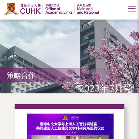
香
港
中
文
大
策略合作
学
2023年3月号
学
术
交
流
处