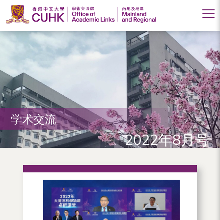
香
港
中
文
大
学术交流
学
2022年8月号
学
术
交
流
处