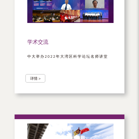
（内
地
及
地
学术交流
区）
中大举办2022年大湾区科学论坛名师讲堂
详情 >