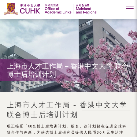
香
港
中
文
大
上海市人才工作局 – 香港中文大学 联合
博士后培训计划
学
学
术
上海市人才工作局 - 香港中文大学
交
联合博士后培训计划
流
现正接受「联合博士后培训计划」提名。该计划旨在促进全球科
处
研合作与创新，为获选博士后研究员提供人民币30万元生活津