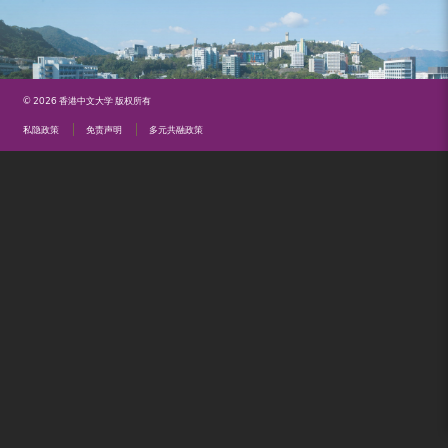
（内
地
及
© 2026 香港中文大学 版权所有
地
私隐政策
免责声明
多元共融政策
区）