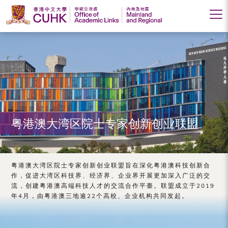
香
港
中
文
大
粤港澳大湾区院士专家创新创业联盟
学
学
术
粤港澳大湾区院士专家创新创业联盟旨在深化粤港澳科技创新合
作，促进大湾区科技界、经济界、企业界开展更加深入广泛的交
交
流，创建粤港澳高端科技人才的交流合作平臺。联盟成立于2019
年4月，由粤港澳三地逾22个高校、企业机构共同发起。
流
处