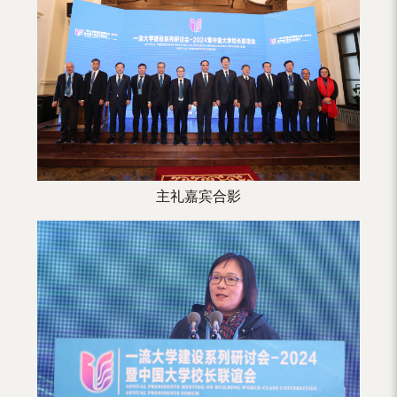
（内
地
及
地
区）
主礼嘉宾合影