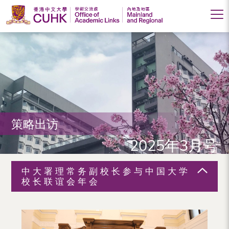
香
港
中
文
大
策略出访
学
2025年3月号
学
术
中大署理常务副校长参与中国大学
交
校长联谊会年会
流
处