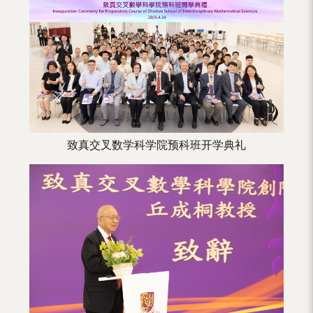
（内
地
及
地
区）
致真交叉数学科学院预科班开学典礼