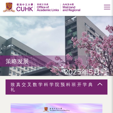
香
港
中
文
大
策略发展
学
2025年5月号
学
术
致真交叉数学科学院预科班开学典
交
礼
流
处