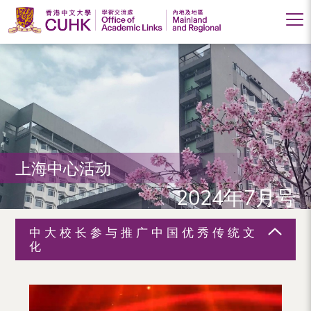
香
港
中
文
大
上海中心活动
学
2024年7月号
学
术
中大校长参与推广中国优秀传统文
交
化
流
处