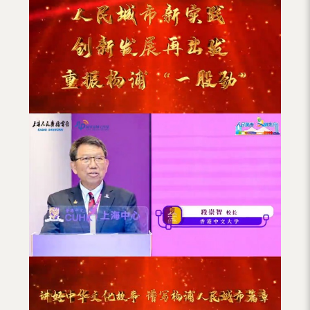
（内
地
及
地
区）