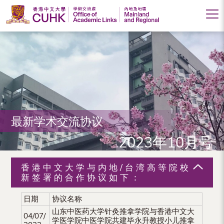
香
港
中
文
大
最新学术交流协议
学
2023年10月号
学
术
香港中文大学与内地/台湾高等院校
交
新签署的合作协议如下：
流
日期
协议名称
山东中医药大学针灸推拿学院与香港中文大
处
04/07/
学医学院中医学院共建毕永升教授小儿推拿