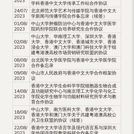
2023
学科香港中文大学传承工作站合作协议
（内
24/07/
北京师范大学艺术与传媒学院与香港中文大
地
2023
学新闻与传播学院合作备忘录（续签）
01/08/
中山大学肿瘤防治中心与香港中文大学医学
及
2023
院药剂学院联合培养研究生合作协议
地
中山大学、华南理工大学、深圳大学、香港
02/08/
大学、香港中文大学、香港城市大学、香港
区）
2023
浸会大学、澳门大学和澳门科技大学关于组
建粤港澳高校市场营销研究联盟的协议
08/08/
台北医学大学医学院与香港中文大学医学院
2023
合作备忘录
09/08/
中山市人民政府与香港中文大学合作框架协
2023
议
香港中文大学生命科学学院细胞器生物合成
14/08/
及功能研究中心与南京理工大学化学与化工
2023
学院化学生物学与功能材料研究所学术与教
育合作协议
中山大学、南方医科大学、香港中文大学、
18/08/
香港大学和澳门大学关于共建粤港澳高校公
2023
共卫生联盟的协议（续签）
22/08/
香港中文大学语言学及现代语言系与深圳大
2023
学外国语学院教学科研合作备忘录