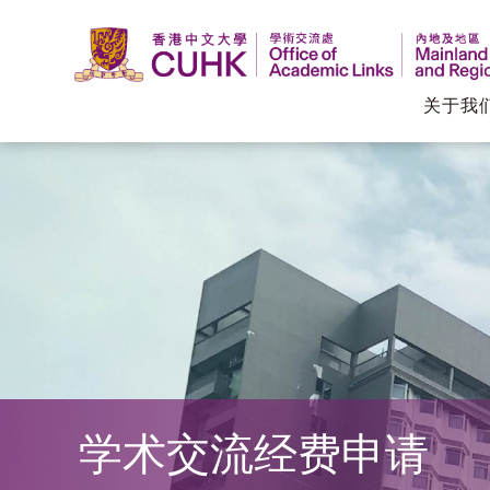
关于我
香
港
中
文
大
学
学术交流经费申请
学