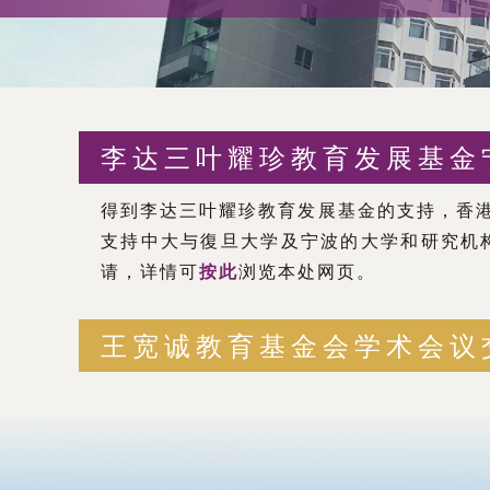
术
交
流
李达三叶耀珍教育发展基金
处
得到李达三叶耀珍教育发展基金的支持，香
（内
支持中大与復旦大学及宁波的大学和研究机构
请，详情可
按此
浏览本处网页。
地
及
王宽诚教育基金会学术会议
地
区）