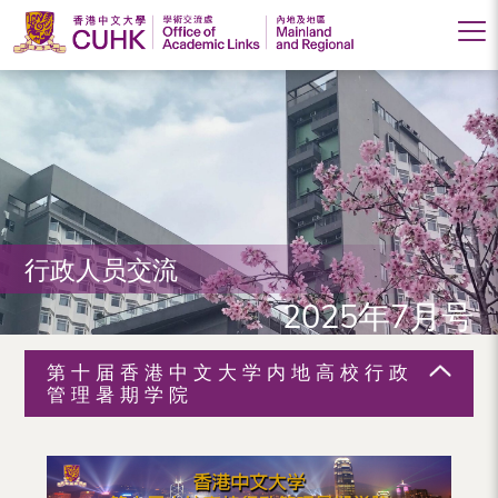
香
港
中
文
大
行政人员交流
学
2025年7月号
学
术
第十届香港中文大学内地高校行政
交
管理暑期学院
流
处