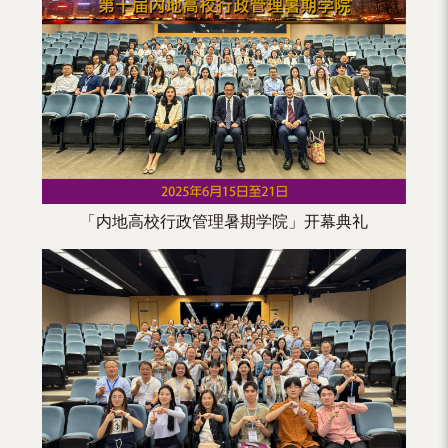
（内
地
及
地
区）
「内地高校行政管理暑期学院」开幕典礼