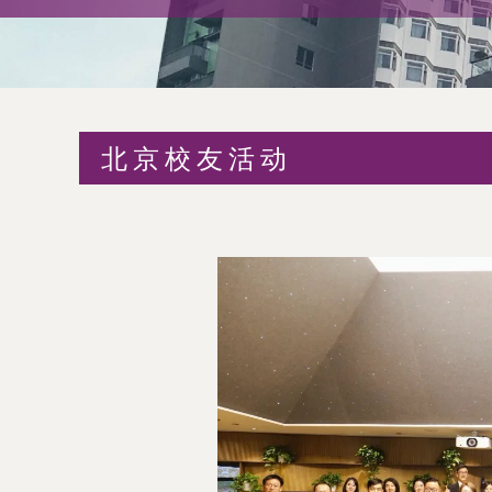
术
交
流
北京校友活动
处
（内
地
及
地
区）