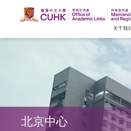
关于我
香
港
中
文
大
学
北京中心
学