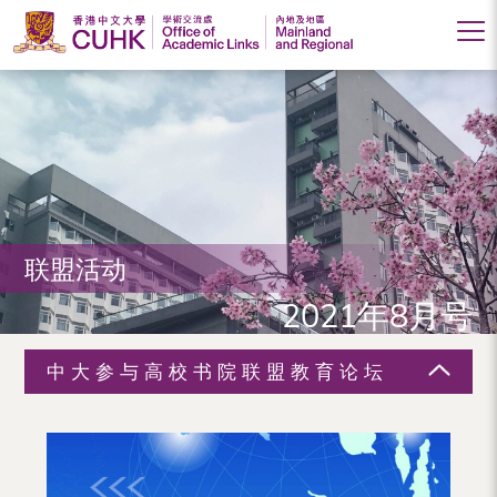
香
港
中
文
大
联盟活动
学
2021年8月号
学
术
中大参与高校书院联盟教育论坛
交
流
处