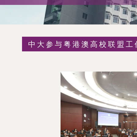
术
交
流
中大参与粤港澳高校联盟工
处
（内
地
及
地
区）