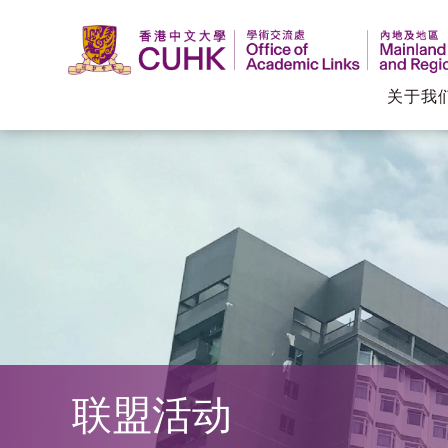
关于我
香
港
中
文
大
学
联盟活动
学