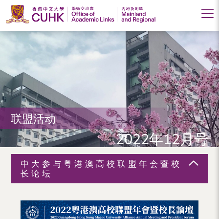
香
港
中
文
大
联盟活动
学
2022年12月号
学
术
中大参与粤港澳高校联盟年会暨校
交
长论坛
流
处