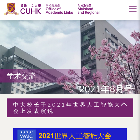
香
港
中
文
大
学术交流
学
2021年8月号
学
术
中大校长于2021年世界人工智能大
交
会上发表演说
流
处