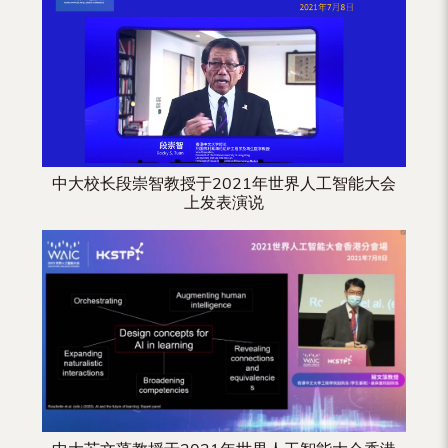
（内
地
及
地
区）
中大校长段崇智教授于2021年世界人工智能大会
上发表演说