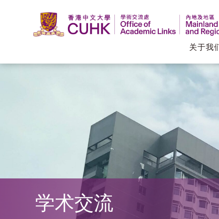
关于我
香
港
中
文
大
学
学术交流
学