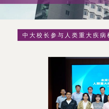
术
交
流
中大校长参与人类重大疾病
处
（内
地
及
地
区）