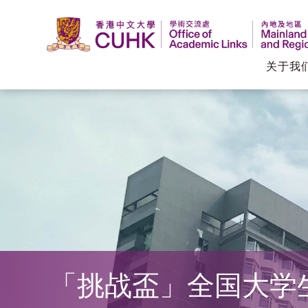
关于我
香
港
中
文
大
学
「挑战盃」全国大学
学