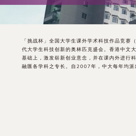
术
交
流
「挑战杯」全国大学生课外学术科技作品竞赛
处
代大学生科技创新的奥林匹克盛会。香港中文
基础上，激发崭新创业意念，并在课内外进行
（内
融匯各学科之专长。自2007年，中大每年均
地
及
地
区）