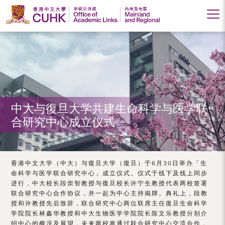
香
港
中
文
大
中大与復旦大学共建生命科学与医学联
合研究中心成立仪式
学
学
术
香港中文大学（中大）与復旦大学（復旦）于6月30日举办「生
命科学与医学联合研究中心」成立仪式。仪式于线下及线上同步
交
进行，中大校长段崇智教授与復旦校长许宁生教授代表两校签署
联合研究中心合作协议，并一起为中心主持揭牌。典礼上，段教
流
授和许教授先后致辞，联合研究中心两位联席主任復旦生命科学
处
学院院长林鑫华教授和中大生物医学学院院长陈文乐教授分别介
绍中心的概况及展望，未来两校将通过联合研究中心交流合作，