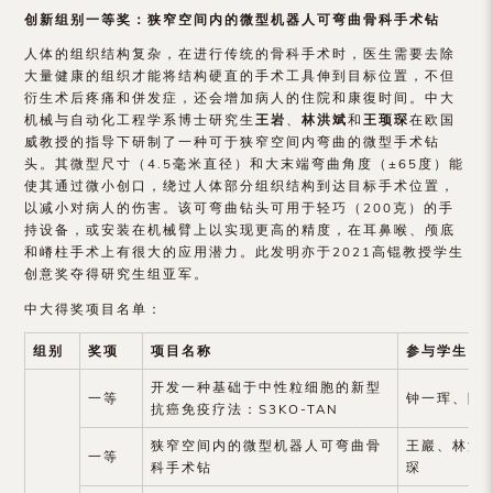
创新组别一等奖：狭窄空间内的微型机器人可弯曲骨科手术钻
人体的组织结构复杂，在进行传统的骨科手术时，医生需要去除
大量健康的组织才能将结构硬直的手术工具伸到目标位置，不但
衍生术后疼痛和併发症，还会增加病人的住院和康復时间。中大
机械与自动化工程学系博士研究生
王岩
、
林洪斌
和
王顼琛
在欧国
威教授的指导下研制了一种可于狭窄空间内弯曲的微型手术钻
头。其微型尺寸（4.5毫米直径）和大末端弯曲角度（±65度）能
使其通过微小创口，绕过人体部分组织结构到达目标手术位置，
以减小对病人的伤害。该可弯曲钻头可用于轻巧（200克）的手
持设备，或安装在机械臂上以实现更高的精度，在耳鼻喉、颅底
和嵴柱手术上有很大的应用潜力。此发明亦于2021高锟教授学生
创意奖夺得研究生组亚军。
中大得奖项目名单：
组别
奖项
项目名称
参与学生
开发一种基础于中性粒细胞的新型
一等
钟一珲、陈
抗癌免疫疗法：S3KO-TAN
狭窄空间内的微型机器人可弯曲骨
王巖、林洪
一等
科手术钻
琛