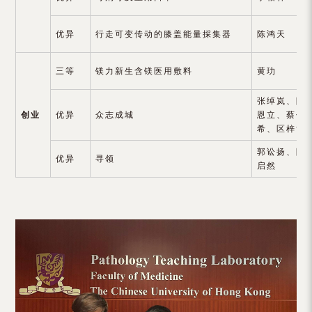
优异
行走可变传动的膝盖能量採集器
陈鸿天
三等
镁力新生含镁医用敷料
黄玏
张绰岚、陈
创业
优异
众志成城
恩立、蔡俊
希、区梓博
郭讼扬、陈
优异
寻领
启然