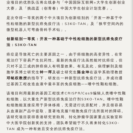
业项目的优胜队伍将出线参与「中国国际互联网+大学生创新创业
（内
大赛」及「挑战盃（创青春）中国大学生创业计划竞赛」。
地
是次夺得一等奖的两个中大项目为创新组别的「开发一种基于中
性粒细胞的新型抗癌免疫疗法：S3KO-TAN」及「狭窄空间内的
及
微型机器人可弯曲骨科手术钻」。
地
创新组别一等奖：开发一种基础于中性粒细胞的新型抗癌免疫疗
法：
S3KO-TAN
区）
癌症是导致死亡的主要原因之一，由于癌细胞的高变异性，在常
规治疗下容易产生抗药性。最新的免疫疗法虽然能对抗癌症，但
只对不足三成的肺癌病人有明显效果。有见及此，病理解剖及细
胞学系博士研究生
钟一珲
及硕士研究生
陈金坤
在该学系助理教授
邓铭权教授
的指导下，研发出一种新型抗癌免疫疗法，并成功通
过基因工程改造血液中最丰富的免疫细胞──嗜中性颗粒细胞。
该项目利用最新的基因工程技术CRISPR/Cas9编辑人类嗜中性颗
粒细胞，以大量生产新型抗癌免疫治疗剂S3KO-TAN。嗜中性颗
粒细胞能直接应用于异体移殖，无需进行抗原配对，并且很容易
从血液副产品中提取，显著地克服T细胞免疫疗法所面对的障碍。
该研究项目获得香港研究资助局、转化肿瘤学国家重点实验室和
中大医学院创新奖的支持，团队希望能于不久将来转化S3KO-
TAN 成为一种有效且安全的抗癌免疫疗法。