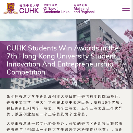
香
港
中
CUHK Students Win Awards in the
文
7th Hong Kong University Student
大
Innovation And Entrepreneurship
Competition
学
学
术
第七届香港大学生创新及创业大赛日前于香港科学园圆满举行。
香港中文大学（中大）学生在比赛中表演出色，赢得15个奖项，
交
包括创新组别两个一等奖、两个二等奖、五个三等奖及三个优异
奖，以及创业组别一个三等奖及两个优异奖。
流
大赛由香港新一代文化协会举办，获奖的香港区创新项目将代表
处
香港参与「挑战盃—全国大学生课外学术科技作品竞赛」，而创