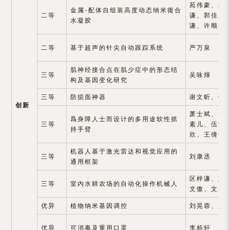
苑伟豪、姚
金属-配体自组装高度动态纳米復合
二等
谦、郭佳欣
水凝胶
谦、许顺祥
二等
基于超声的针尖自动跟踪系统
严万泉
肌神经接合点在肌少症中的形态结
三等
吴咏煇
构及基因变化研究
三等
防掂面神器
谢文昕、伍
创新
萧士斌、黄
爲身障人士而设计的多用途软性抓
三等
素儿、伍沛
持手臂
欣、王倩仪
机器人基于激光雷达和视觉应用的
三等
刘康丞
通用框架
区梓谦、刘
三等
室内水耕农场的自动化操作机械人
文傲、文卓
优异
植物纳米基因调控
刘晃蓉、赵
优异
可消毒及重用口罩
李栢轩