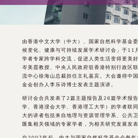
术
交
流
由香港中文大学（中大）、国家自然科学基金
处
候变化、健康与可持续发展学术研讨会」于11
学者专家跨学科交流，促进人类生活变得更美
（内
岑美霞教授、中央人民政府驻香港特别行政区
流中心徐海山总裁担任主礼嘉宾。大会邀得中
地
金会创办人李乐诗博士发表主题演讲。
及
研讨会合共发表了2篇主题报告及26篇学术报
学、香港浸会大学、香港理工大学）的学者联
地
大的讲者包括来自地理与资源管理学系、公共
匯集相关领域的专家学者，为相关研究发展发
区）
自2007年起，中大与国家自然科学基金会每