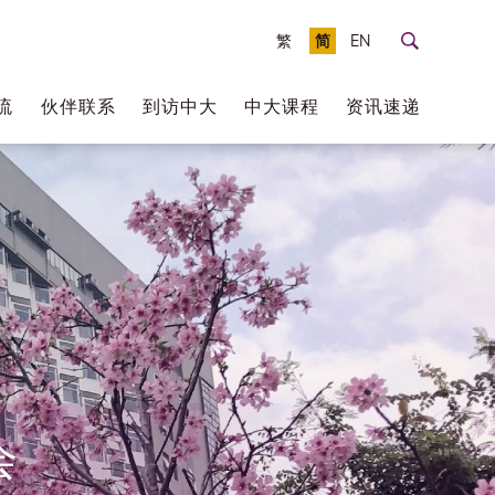
繁
简
EN
流
伙伴联系
到访中大
中大课程
资讯速递
会