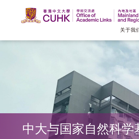
关于我
香
港
中
文
大
学
中大与国家自然科学
学