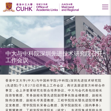
香
港
中
文
大
中大与中科院深圳先进技术研究院召开
工作会议
学
学
术
香港中文大学(中大)与中国科学院(中科院)深圳先进技术研究院
(先进院)于1月27日召开线上工作会议，商讨及跟进双方科研合作
交
事宜，会上并签署研究生联合培养协议。中大与会代表包括校长
段崇智教授、常务副校长暨先进院副理事长陈金樑教授、副校长
流
陈伟仪教授、副校长岑美霞教授、工程学院院长暨先进院理事黄
处
定发教授、理学院院长宋春山教授、医学院副院长（国内事务）
蓝辉耀教授、工程学院助理院长（研究）、先进院集成所联合所