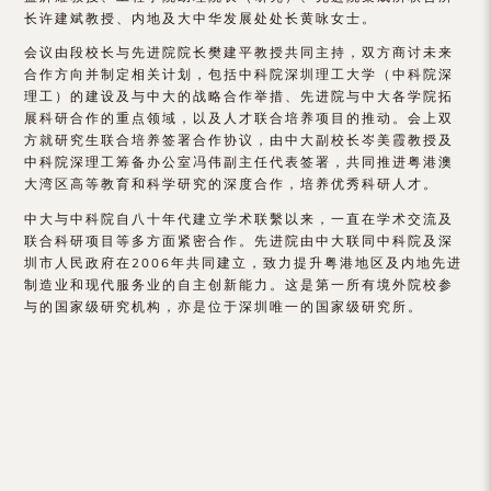
（内
长许建斌教授、内地及大中华发展处处长黄咏女士。
地
会议由段校长与先进院院长樊建平教授共同主持，双方商讨未来
合作方向并制定相关计划，包括中科院深圳理工大学（中科院深
及
理工）的建设及与中大的战略合作举措、先进院与中大各学院拓
展科研合作的重点领域，以及人才联合培养项目的推动。会上双
地
方就研究生联合培养签署合作协议，由中大副校长岑美霞教授及
中科院深理工筹备办公室冯伟副主任代表签署，共同推进粤港澳
区）
大湾区高等教育和科学研究的深度合作，培养优秀科研人才。
中大与中科院自八十年代建立学术联繫以来，一直在学术交流及
联合科研项目等多方面紧密合作。先进院由中大联同中科院及深
圳市人民政府在2006年共同建立，致力提升粤港地区及内地先进
制造业和现代服务业的自主创新能力。这是第一所有境外院校参
与的国家级研究机构，亦是位于深圳唯一的国家级研究所。