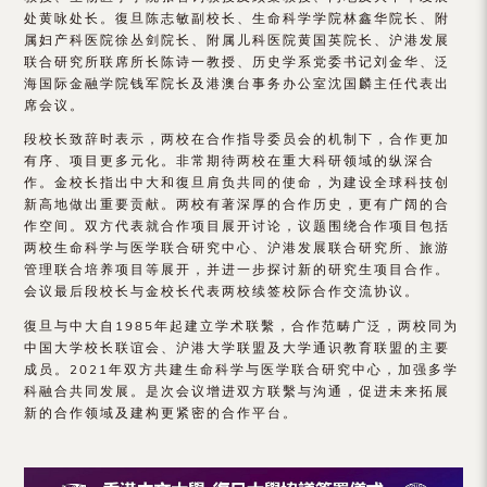
（内
处黄咏处长。復旦陈志敏副校长、生命科学学院林鑫华院长、附
属妇产科医院徐丛剑院长、附属儿科医院黄国英院长、沪港发展
地
联合研究所联席所长陈诗一教授、历史学系党委书记刘金华、泛
海国际金融学院钱军院长及港澳台事务办公室沈国麟主任代表出
及
席会议。
地
段校长致辞时表示，两校在合作指导委员会的机制下，合作更加
有序、项目更多元化。非常期待两校在重大科研领域的纵深合
区）
作。金校长指出中大和復旦肩负共同的使命，为建设全球科技创
新高地做出重要贡献。两校有著深厚的合作历史，更有广阔的合
作空间。双方代表就合作项目展开讨论，议题围绕合作项目包括
两校生命科学与医学联合研究中心、沪港发展联合研究所、旅游
管理联合培养项目等展开，并进一步探讨新的研究生项目合作。
会议最后段校长与金校长代表两校续签校际合作交流协议。
復旦与中大自1985年起建立学术联繫，合作范畴广泛，两校同为
中国大学校长联谊会、沪港大学联盟及大学通识教育联盟的主要
成员。2021年双方共建生命科学与医学联合研究中心，加强多学
科融合共同发展。是次会议增进双方联繫与沟通，促进未来拓展
新的合作领域及建构更紧密的合作平台。