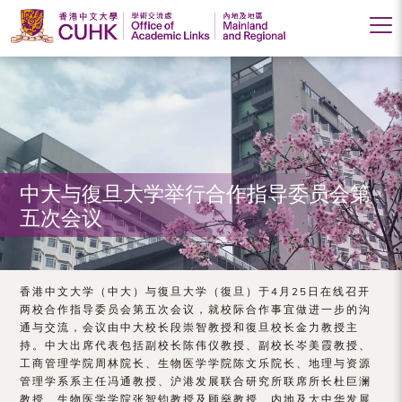
香
港
中
文
大
中大与復旦大学举行合作指导委员会第
五次会议
学
学
术
香港中文大学（中大）与復旦大学（復旦）于4月25日在线召开
两校合作指导委员会第五次会议，就校际合作事宜做进一步的沟
交
通与交流，会议由中大校长段崇智教授和復旦校长金力教授主
持。中大出席代表包括副校长陈伟仪教授、副校长岑美霞教授、
流
工商管理学院周林院长、生物医学学院陈文乐院长、地理与资源
处
管理学系系主任冯通教授、沪港发展联合研究所联席所长杜巨澜
教授、生物医学学院张智钧教授及顾燊教授、内地及大中华发展