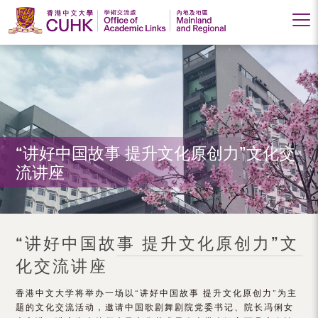
香
港
中
文
大
“讲好中国故事 提升文化原创力”文化交
流讲座
学
学
术
“讲好中国故事 提升文化原创力”文
交
化交流讲座
流
香港中文大学将举办一场以“讲好中国故事 提升文化原创力”为主
处
题的文化交流活动，邀请中国歌剧舞剧院党委书记、院长冯俐女