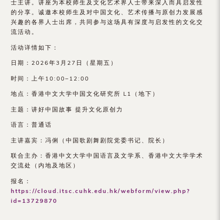
士主讲。讲座为本校师生及文化艺术界人士带来深入而具启发性
（内
的分享。诚邀本校师生及对中国文化、艺术传播与原创力发展感
地
兴趣的各界人士出席，共同参与这场具有深度与启发性的文化交
流活动。
及
活动详情如下：
地
日期：2026年3月27日（星期五）
区）
时间：上午10:00–12:00
地点：香港中文大学中国文化研究所 L1（地下）
主题：讲好中国故事 提升文化原创力
语言：普通话
主讲嘉宾：冯俐（中国歌剧舞剧院党委书记、院长）
联合主办：香港中文大学中国语言及文学系、香港中文大学学术
交流处（内地及地区）
报名：
https://cloud.itsc.cuhk.edu.hk/webform/view.php?
id=13729870