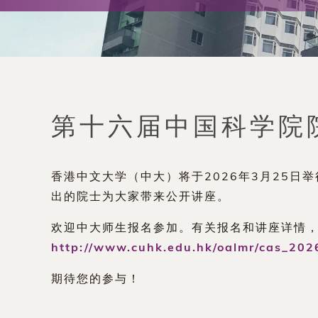
术
交
流
处
第十六届中国科学院
（内
香港中文大学（中大）将于2026年3月25日
地
出的院士为大家带来公开讲座。
及
欢迎中大师生报名参加。有关报名和讲座详情
http://www.cuhk.edu.hk/oalmr/cas_202
地
期待您的参与！
区）