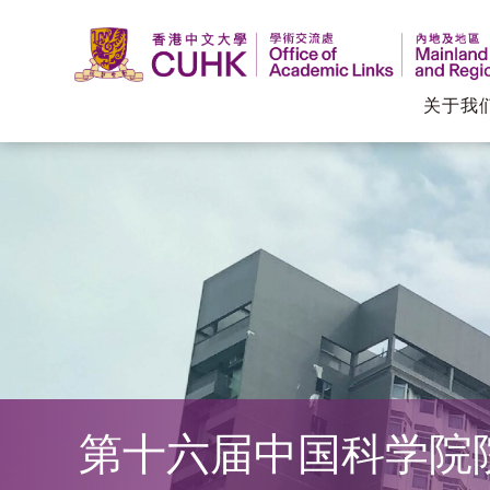
关于我
香
港
中
文
大
学
第十六届中国科学院
学