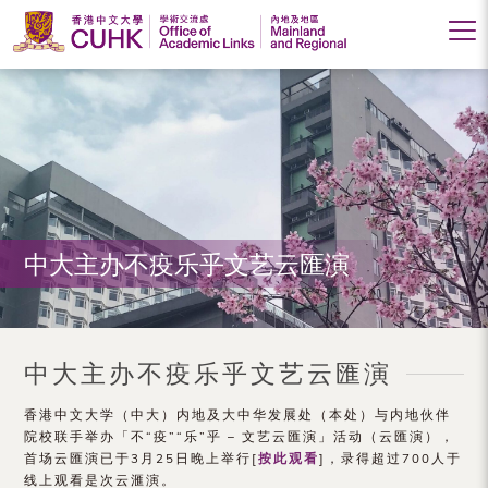
香
港
中
文
大
中大主办不疫乐乎文艺云匯演
学
学
术
中大主办不疫乐乎文艺云匯演
交
香港中文大学（中大）内地及大中华发展处（本处）与内地伙伴
流
院校联手举办「不“疫”“乐”乎 – 文艺云匯演」活动（云匯演），
处
首场云匯演已于3月25日晚上举行[
按此观看
]，录得超过700人于
线上观看是次云滙演。