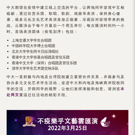
（内
中大期望在疫情中建立线上交流的平台，让两地同学逆境中互相
砥砺，透过欣赏乐团、歌唱、歌剧、戏曲等表演，保持身心健
地
康，藉多元化文化艺术表演发放正能量，乐观应对疫情带来的挑
及
战。云匯演会于每个月最后一个周五举行，每次匯演时间约一小
时。首场表演团体（按笔划序）包括：
地
上海交通大学学生合唱团
中国科学院大学博士合唱团
区）
北京大学学生阿卡贝拉清唱社
香港中文大学崇基合唱团及管弦乐团
香港中文大学（深圳）合唱团及管弦乐团
清华大学学生艺术团交响乐队
中大一直积极与内地及台湾院校建立紧密伙伴关系，并藉参与及
协办多元文化艺术学生活动，促进中大和内地及海峡两岸院校同
学的交流，开阔同学的视野，让他们发挥潜能和创意。请浏览
本
处网页
重温过往活动的精彩片段。