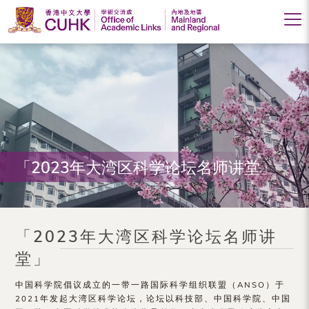
香
港
中
文
大
「2023年大湾区科学论坛名师讲堂」
学
学
术
「2023年大湾区科学论坛名师讲
交
堂」
流
中国科学院倡议成立的一带一路国际科学组织联盟（ANSO）于
处
2021年发起大湾区科学论坛，论坛以科技部、中国科学院、中国