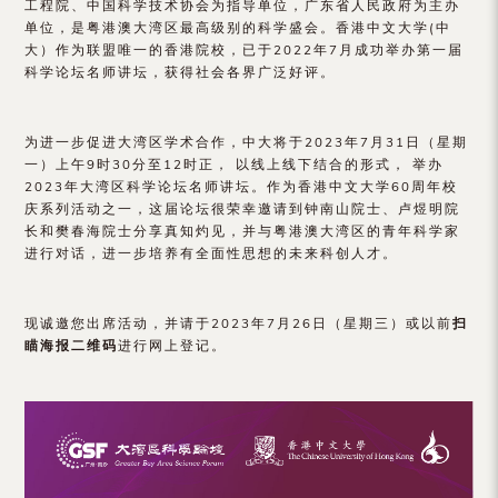
工程院、中国科学技术协会为指导单位，广东省人民政府为主办
（内
单位，是粤港澳大湾区最高级别的科学盛会。香港中文大学(中
地
大）作为联盟唯一的香港院校，已于2022年7月成功举办第一届
科学论坛名师讲坛，获得社会各界广泛好评。
及
地
为进一步促进大湾区学术合作，中大将于2023年7月31日（星期
一）上午9时30分至12时正， 以线上线下结合的形式， 举办
区）
2023年大湾区科学论坛名师讲坛。作为香港中文大学60周年校
庆系列活动之一，这届论坛很荣幸邀请到钟南山院士、卢煜明院
长和樊春海院士分享真知灼见，并与粤港澳大湾区的青年科学家
进行对话，进一步培养有全面性思想的未来科创人才。
现诚邀您出席活动，并请于2023年7月26日（星期三）或以前
扫
瞄海报二维码
进行网上登记。