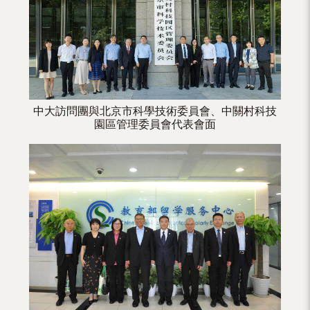
（內
地
及
地
區）
中大訪問團與北京市科學技術委員會、中關村科技
園區管理委員會代表會面