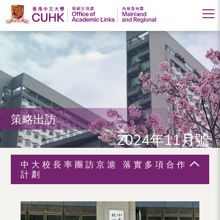
香
港
中
文
大
策略出訪
學
2024年11月號
學
術
中大校長率團訪京滬 落實多項合作
交
計劃
流
處