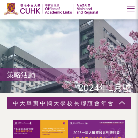
香
港
中
文
大
策略活動
學
2024年1月號
學
術
中大舉辦中國大學校長聯誼會年會
交
流
處