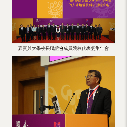
（內
地
及
地
區）
嘉賓與大學校長聯誼會成員院校代表雲集年會