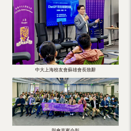
（內
地
及
地
區）
中大上海校友會蘇雄會長致辭
與會嘉賓合影