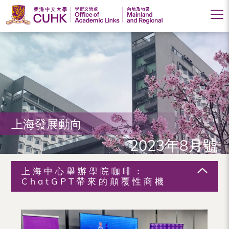
香
港
中
文
大
上海發展動向
學
2023年8月號
學
術
上海中心舉辦學院咖啡：
交
ChatGPT帶來的顛覆性商機
流
處