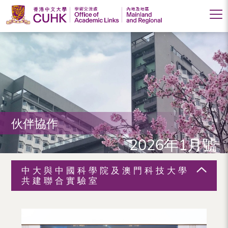
香
港
中
文
大
伙伴協作
學
2026年1月號
學
術
中大與中國科學院及澳門科技大學
交
共建聯合實驗室
流
處