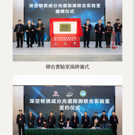
（內
地
及
地
區）
聯合實驗室揭牌儀式