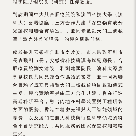
程學院助理院長（研究）任偉教授。
到訪期間中大與合肥物質院和澳門科技大學（澳
科大）簽署協議，三方合作共建「深空物質成分
光譜探測聯合實驗室」，並同步啟動天問三號載
荷「激光外差光譜儀」的聯合研製任務。
盧校長與安徽省合肥市委常委、市人民政府副市
長袁飛副市長；安徽省科技廳譚海斌副廳長；合
肥物質院劉文清院士和劉建國院長；澳科大譚廣
亨副校長共同見證合作協議的簽署，並一同為聯
合實驗室成立典禮暨天問三號載荷項目啟動儀式
主禮。聯合實驗室是由三方合作共建，旨在打造
高端科研平台，融合內地在科學裝置與工程研製
方面的優勢、香港在精密光譜與人工智能領域的
專長，以及澳門在航天科技與行星科學領域的特
色平台研究能力，共同服務於國家深空探測戰略
需求。