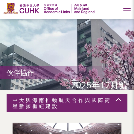
香
港
中
文
大
伙伴協作
學
2025年12月號
學
術
中大與海南推動航天合作與國際衞
交
星數據樞紐建設
流
處