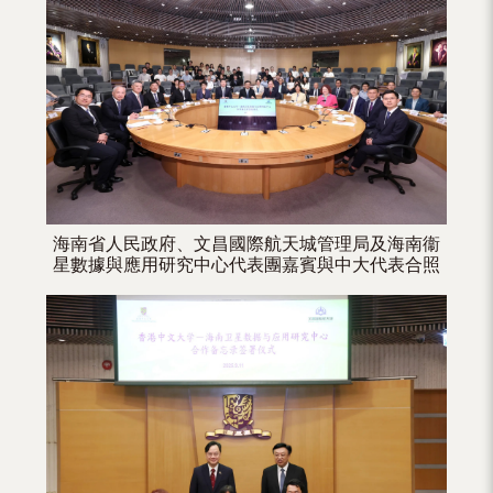
（內
地
及
地
區）
海南省人民政府、文昌國際航天城管理局及海南衞
星數據與應用研究中心代表團嘉賓與中大代表合照