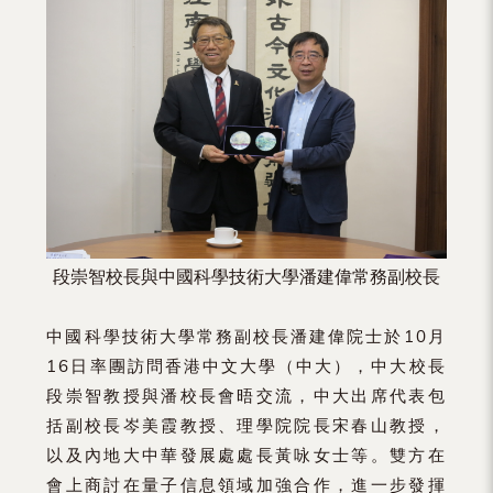
（內
地
及
地
區）
段崇智校長與中國科學技術大學潘建偉常務副校長
中國科學技術大學常務副校長潘建偉院士於10月
16日率團訪問香港中文大學（中大），中大校長
段崇智教授與潘校長會晤交流，中大出席代表包
括副校長岑美霞教授、理學院院長宋春山教授，
以及內地大中華發展處處長黃咏女士等。雙方在
會上商討在量子信息領域加強合作，進一步發揮