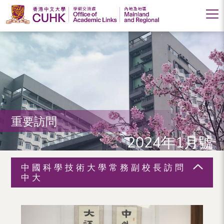
香
港
中
文
大
重要訪問
學
2024年1月號
學
術
中國科學技術大學常務副校長訪問
交
中大
流
處