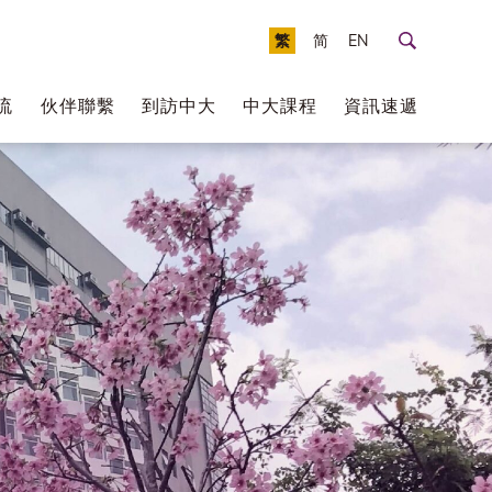
繁
简
EN
流
伙伴聯繫
到訪中大
中大課程
資訊速遞