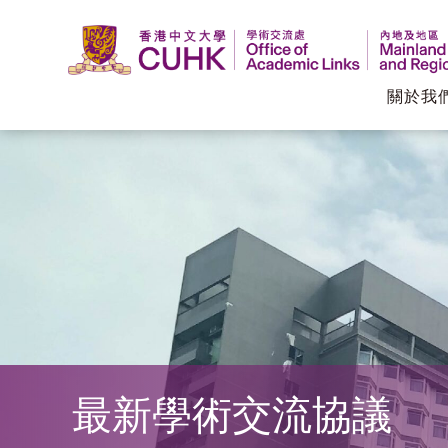
關於我
香
港
中
文
大
學
最新學術交流協議
學