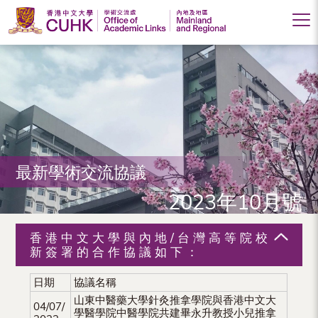
香
港
中
文
大
最新學術交流協議
學
2023年10月號
學
術
香港中文大學與內地/台灣高等院校
交
新簽署的合作協議如下：
流
日期
協議名稱
山東中醫藥大學針灸推拿學院與香港中文大
處
04/07/
學醫學院中醫學院共建畢永升教授小兒推拿