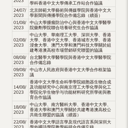
2023
學科香港中文大學傳承工作站合作協議
（內
24/07/
北京師範大學藝術與傳媒學院與香港中文大
地
2023
學新聞與傳播學院合作備忘錄（續簽）
01/08/
中山大學腫瘤防治中心與香港中文大學醫學
及
2023
院藥劑學院聯合培養研究生合作協議
地
中山大學、華南理工大學、深圳大學、香港
02/08/
大學、香港中文大學、香港城市大學、香港
區）
2023
浸會大學、澳門大學和澳門科技大學關於組
建粵港澳高校市場營銷研究聯盟的協議
08/08/
台北醫學大學醫學院與香港中文大學醫學院
2023
合作備忘錄
09/08/
中山市人民政府與香港中文大學合作框架協
2023
議
香港中文大學生命科學學院細胞器生物合成
14/08/
及功能研究中心與南京理工大學化學與化工
2023
學院化学生物学与功能材料研究所學術與教
育合作協議
中山大學、南方醫科大學、香港中文大學、
18/08/
香港大學和澳門大學關於共建粵港澳高校公
2023
共衛生聯盟的協議（續簽）
22/08/
香港中文大學語言學及現代語言系與深圳大
2023
學外國語學院教學科研合作備忘錄