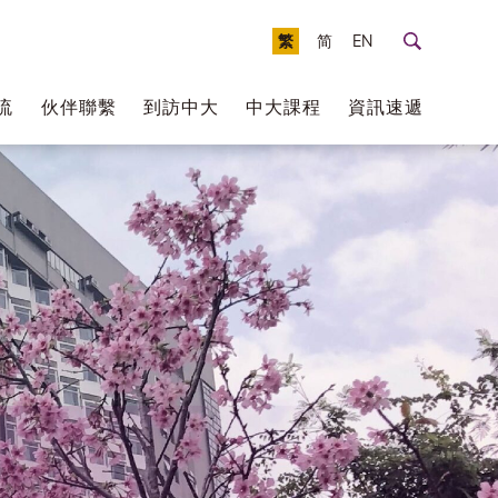
繁
简
EN
流
伙伴聯繫
到訪中大
中大課程
資訊速遞