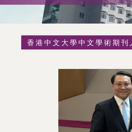
術
交
流
香港中文大學中文學術期刊入
處
（內
地
及
地
區）