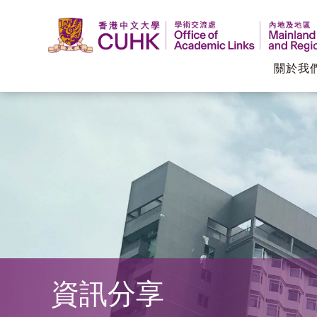
關於我
香
港
中
文
大
學
資訊分享
學