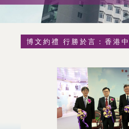
術
交
流
博文約禮 行勝於言：香港
處
（內
地
及
地
區）