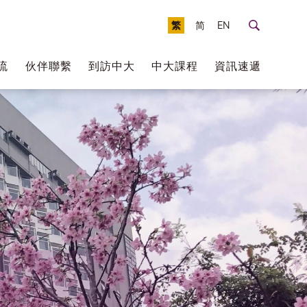
繁
简
EN
流
伙伴聯繫
到訪中大
中大課程
資訊速遞