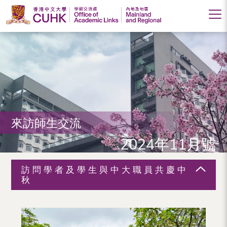
香
港
中
文
大
來訪師生交流
學
2024年11月號
學
術
訪問學者及學生與中大職員共慶中
交
秋
流
處