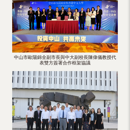
（內
地
及
地
區）
中山市歐陽錦全副市長與中大副校長陳偉儀教授代
表雙方簽署合作框架協議