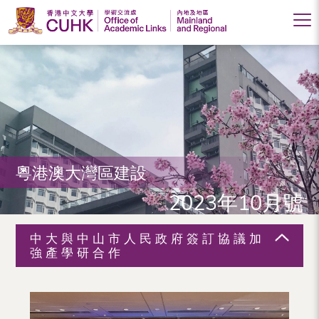
香
港
中
文
大
粵港澳大灣區建設
學
2023年10月號
學
術
中大與中山市人民政府簽訂協議加
交
強產學研合作
流
處