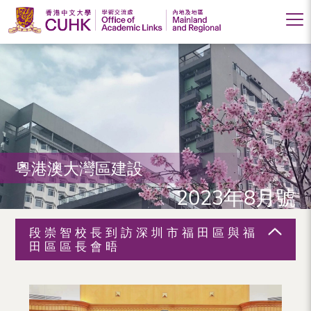
香
港
中
文
大
粵港澳大灣區建設
學
2023年8月號
學
術
段崇智校長到訪深圳市福田區與福
交
田區區長會晤
流
處