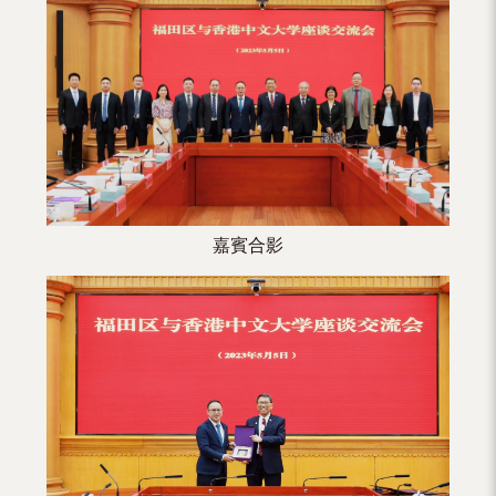
（內
地
及
地
區）
嘉賓合影