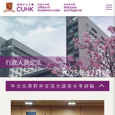
香
港
中
文
大
行政人員交流
學
2025年12月號
學
術
中大出席對外交流大講堂分享經驗
交
流
處