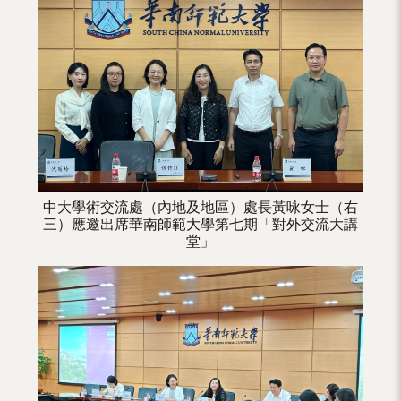
（內
地
及
地
區）
中大學術交流處（內地及地區）處長黃咏女士（右
三）應邀出席華南師範大學第七期「對外交流大講
堂」