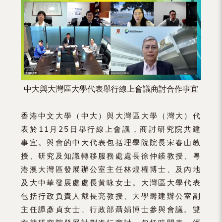
（內
地
及
地
區）
中大與大灣區大學代表舉行線上會議商討合作事宜
香港中文大學（中大）與大灣區大學（灣大）代
表於11月25日舉行線上會議，商討研究院共建
事宜。與會的中大代表包括理學院院長宋春山教
授、研究及知識轉移服務處處長徐仲鍈教授、粵
港澳大灣區發展辦公室主任林煌權博士、及內地
及大中華發展處處長黃咏女士。大灣區大學代表
包括行政負責人戴長亮教授、大學籌建辦公室副
主任譚彥貞女士、行政部聶娟博士參與會議。雙