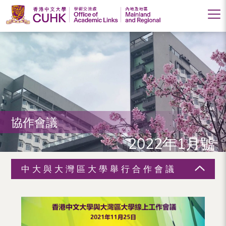
香
港
中
文
大
協作會議
學
2022年1月號
學
術
中大與大灣區大學舉行合作會議
交
流
處