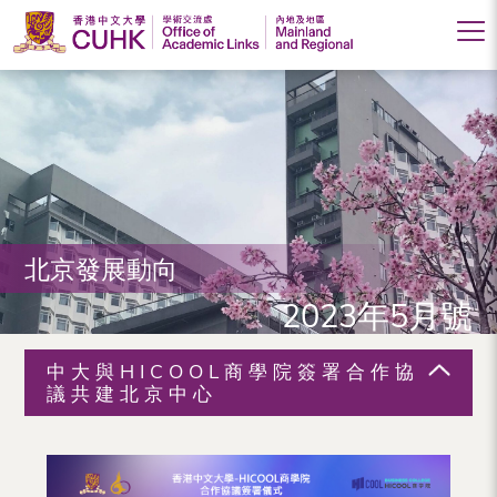
香
港
中
文
大
北京發展動向
學
2023年5月號
學
術
中大與HICOOL商學院簽署合作協
交
議共建北京中心
流
處