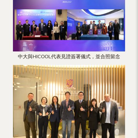
（內
地
及
地
區）
中大與HICOOL代表見證簽署儀式，並合照留念