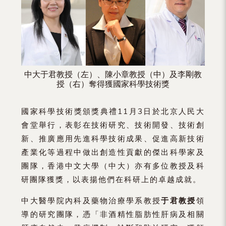
（內
地
及
地
中大于君教授（左）、陳小章教授（中）及李剛教
區）
授（右）奪得獲國家科學技術獎
國家科學技術獎頒獎典禮11月3日於北京人民大
會堂舉行，表彰在技術研究、技術開發、技術創
新、推廣應用先進科學技術成果、促進高新技術
產業化等過程中做出創造性貢獻的傑出科學家及
團隊，香港中文大學（中大）亦有多位教授及科
研團隊獲獎，以表揚他們在科研上的卓越成就。
中大醫學院內科及藥物治療學系教授
于君教授
領
導的研究團隊，憑「非酒精性脂肪性肝病及相關