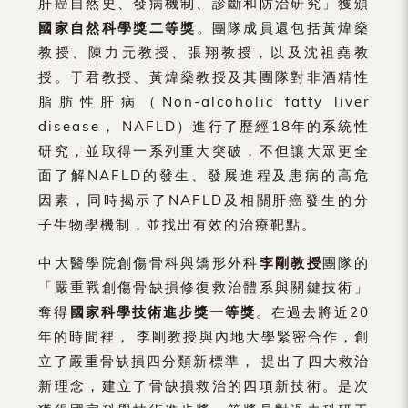
肝癌自然史、發病機制、診斷和防治研究」獲頒
國家自然科學獎二等獎
。團隊成員還包括黃煒燊
教授、陳力元教授、張翔教授，以及沈祖堯教
授。于君教授、黃煒燊教授及其團隊對非酒精性
脂肪性肝病（Non-alcoholic fatty liver
disease， NAFLD）進行了歷經18年的系統性
研究，並取得一系列重大突破，不但讓大眾更全
面了解NAFLD的發生、發展進程及患病的高危
因素，同時揭示了NAFLD及相關肝癌發生的分
子生物學機制，並找出有效的治療靶點。
中大醫學院創傷骨科與矯形外科
李剛教授
團隊的
「嚴重戰創傷骨缺損修復救治體系與關鍵技術」
奪得
國家科學技術進步獎一等獎
。在過去將近20
年的時間裡， 李剛教授與內地大學緊密合作，創
立了嚴重骨缺損四分類新標準， 提出了四大救治
新理念，建立了骨缺損救治的四項新技術。是次