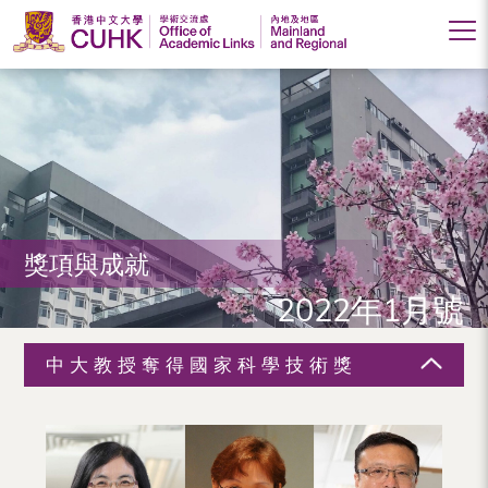
香
港
中
文
大
獎項與成就
學
2022年1月號
學
術
中大教授奪得國家科學技術獎
交
流
處