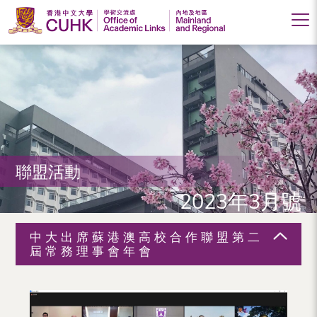
香
港
中
文
大
聯盟活動
學
2023年3月號
學
術
中大出席蘇港澳高校合作聯盟第二
交
屆常務理事會年會
流
處